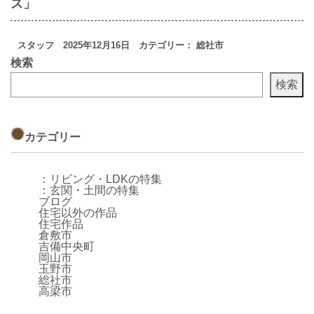
ズ」
スタッフ 2025年12月16日 カテゴリー： 総社市
検索
検索
カテゴリー
：リビング・LDKの特集
：玄関・土間の特集
ブログ
住宅以外の作品
住宅作品
倉敷市
吉備中央町
岡山市
玉野市
総社市
高梁市